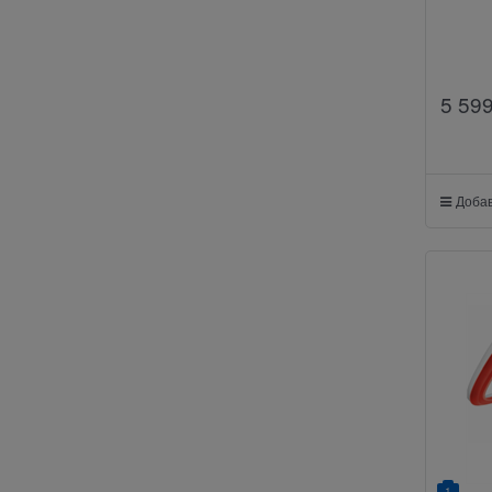
5 59
Добав
1