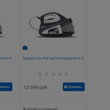
1
y VS10.10
Паровой утюг Polti Vaporella Simply VS10.12
12 099
руб.
бавить
Добавить
Добавить в сравнение