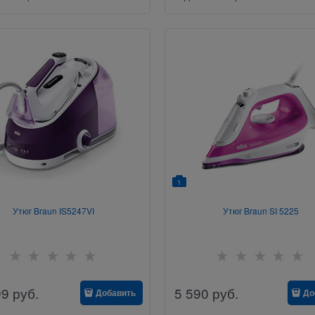
1
Утюг Braun IS5247VI
Утюг Braun SI 5225
99
руб.
5 590
руб.
Добавить
До