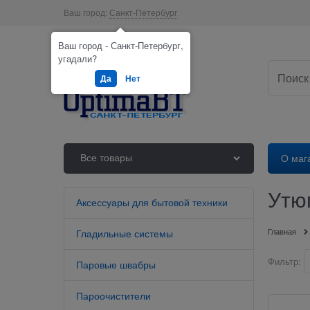
Ваш город:
Санкт-Петербург
Ваш город - Санкт-Петербург,
угадали?
Да
Нет
Все товары
О маг
Утю
Аксессуары для бытовой техники
Главная
Гладильные системы
Фильтр:
Паровые швабры
Пароочистители