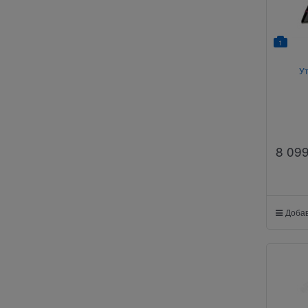
1
Ут
8 09
Добав