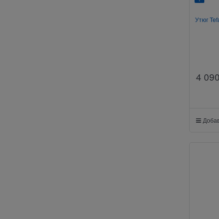
Утюг Te
4 09
Добав