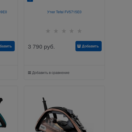
39E0
Утюг Tefal FV5715E0
3 790
руб.
бавить
Добавить
Добавить в сравнение