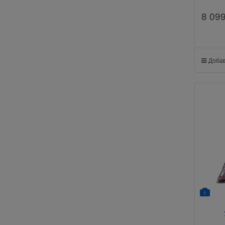
8 09
Добав
1