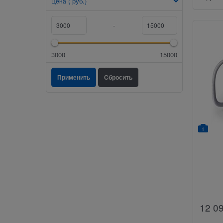
( руб.)
Цена
-
3000
15000
1
12 0