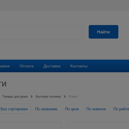
Найти
азине
Оплата
Доставка
Контакты
ги
Товары для дома
Бытовая техника
Утюги
Без сортировки
По названию
По цене
По новизне
По рейти