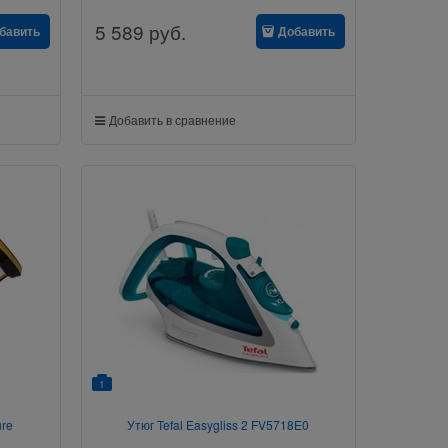
5 589
руб.
бавить
Добавить
Добавить в сравнение
1
ure
Утюг Tefal Easygliss 2 FV5718E0