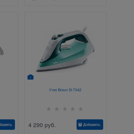
1
Утюг Braun SI 7042
4 290
руб.
бавить
Добавить