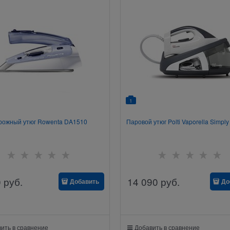
1
рожный утюг Rowenta DA1510
Паровой утюг Polti Vaporella Simpl
0
руб.
14 090
руб.
Добавить
До
ить в сравнение
Добавить в сравнение