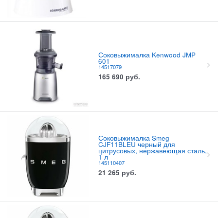
Соковыжималка Kenwood JMP
601
14517079
165 690
руб.
Соковыжималка Smeg
CJF11BLEU черный для
цитрусовых, нержавеющая сталь,
1 л
145110407
21 265
руб.