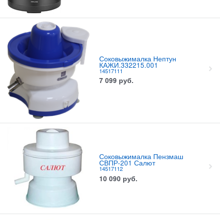
Соковыжималка Нептун
КАЖИ.332215.001
14517111
7 099
руб.
Соковыжималка Пензмаш
СВПР-201 Салют
14517112
10 090
руб.