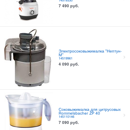
7 490
руб.
Электросоковыжималка "Нептун-
М"
14519961
4 090
руб.
Соковыжималка для цитрусовых
Rommelsbacher ZP 40
145110146
7 090
руб.