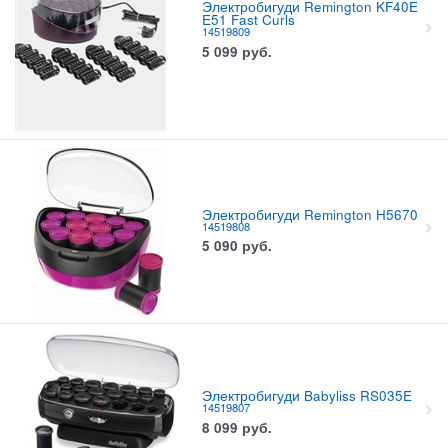
Электробигуди Remington KF40E
E51 Fast Curls
14519809
5 099
руб.
Электробигуди Remington H5670
14519808
5 090
руб.
Электробигуди Babyliss RS035E
14519807
8 099
руб.