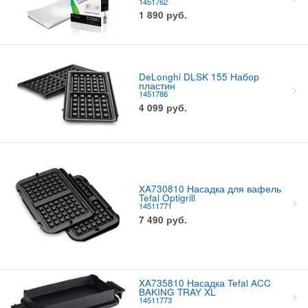
1451762
1 890
руб.
DeLonghi DLSK 155 Набор
пластин
1451786
4 099
руб.
XA730810 Насадка для вафель
Tefal Optigrill
14511771
7 490
руб.
XA735810 Насадка Tefal ACC
BAKING TRAY XL
14511773