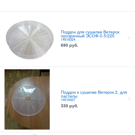
Поддон для сушилки Ветерок
прозрачный ЭСОФ-0.5/220
14516324
690
руб.
Поддон к сушилке Ветерок 2, для
пастилы
14516327
330
руб.