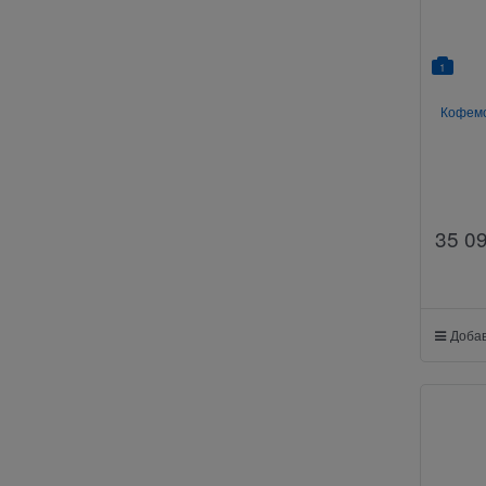
1
Кофемо
35 0
Добав