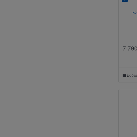
Ко
7 79
Добав