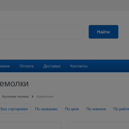
Найти
азине
Оплата
Доставка
Контакты
емолки
Кухонная техника
Кофемолки
Без сортировки
По названию
По цене
По новизне
По рейти