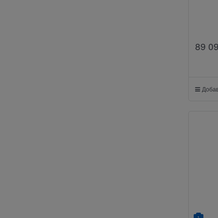
89 0
Добав
1