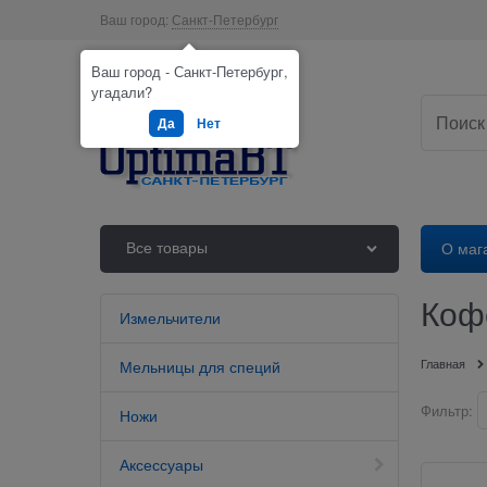
Ваш город:
Санкт-Петербург
Ваш город - Санкт-Петербург,
угадали?
Да
Нет
Все товары
О маг
Коф
Измельчители
Главная
Мельницы для специй
Фильтр:
Ножи
Аксессуары