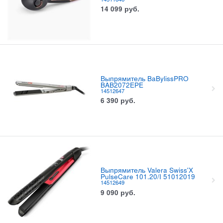
14 099
руб.
Выпрямитель BaBylissPRO
BAB2072EPE
14512647
6 390
руб.
Выпрямитель Valera Swiss'X
PulseCare 101.20/I 51012019
14512649
9 090
руб.