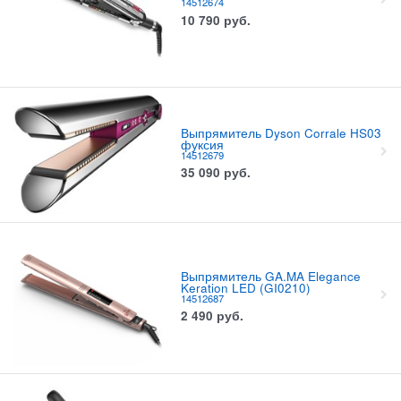
14512674
10 790
руб.
Выпрямитель Dyson Corrale HS03
фуксия
14512679
35 090
руб.
Выпрямитель GA.MA Elegance
Keration LED (GI0210)
14512687
2 490
руб.