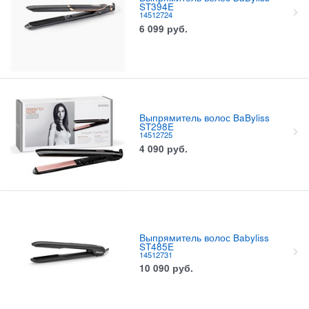
ST394E
14512724
6 099
руб.
Выпрямитель волос BaByliss
ST298E
14512725
4 090
руб.
Выпрямитель волос Babyliss
ST485E
14512731
10 090
руб.