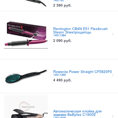
2 390
руб.
Remington CB4N E51 Flexibrush
Steam Электрощипцы
14511384
2 090
руб.
Rowenta Power Straight CF5820F0
14511390
4 490
руб.
Автоматическая плойка для
завивки BaByliss C1900E
14511846