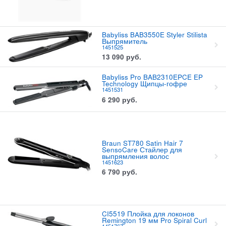
Babyliss BAB3550E Styler Stilista
Выпрямитель
1451525
13 090
руб.
Babyliss Pro BAB2310EPCE EP
Technology Щипцы-гофре
1451531
6 290
руб.
Braun ST780 Satin Hair 7
SensoCare Стайлер для
выпрямления волос
1451623
6 790
руб.
CI5519 Плойка для локонов
Remington 19 мм Pro Spiral Curl
1451767