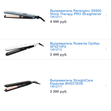
Выпрямитель Remington S9300
Shine Therapy PRO Straightener
14512711
4 490
руб.
Выпрямитель Rowenta Optiliss
SF3210F0
14512712
3 499
руб.
Выпрямитель StraightCare
Essential BHS378/00
14512717
3 390
руб.