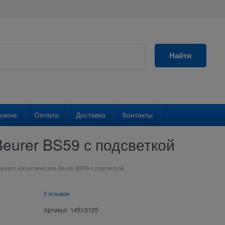
Найти
азине
Оплата
Доставка
Контакты
eurer BS59 с подсветкой
еркало косметическое Beurer BS59 с подсветкой
0 отзывов
Артикул:
14513125