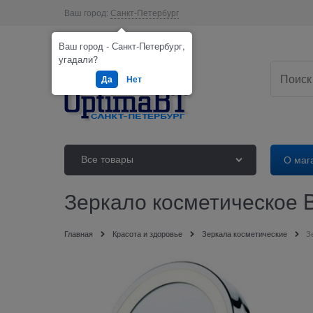
Ваш город:
Санкт-Петербург
Ваш город - Санкт-Петербург,
угадали?
Да
Нет
Все товары
О маг
Зеркало косметическое B
Главная
Красота и здоровье
Зеркала косметические
З