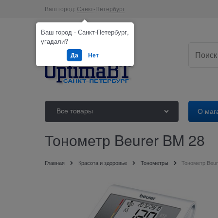
Ваш город:
Санкт-Петербург
Ваш город - Санкт-Петербург,
угадали?
Да
Нет
Все товары
О маг
Тонометр Beurer BM 28
Главная
Красота и здоровье
Тонометры
Тонометр Beur