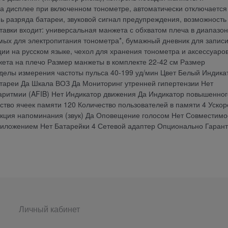
а дисплее при включенном тонометре, автоматически отключается
нь разряда батареи, звуковой сигнал предупреждения, возможность
авки входит: универсальная манжета с обхватом плеча в диапазон
димых для электропитания тонометра*, бумажный дневник для запис
ции на русском языке, чехол для хранения тонометра и аксессуаров
жета на плечо Размер манжеты в комплекте 22-42 см Размер
елы измерения частоты пульса 40-199 уд/мин Цвет Белый Индика
атареи Да Шкала ВОЗ Да Мониторинг утренней гипертензии Нет
ритмии (AFIB) Нет Индикатор движения Да Индикатор повышенног
ство ячеек памяти 120 Количество пользователей в памяти 4 Уско
нкция напоминания (звук) Да Оповещение голосом Нет Совместимо
иложением Нет Батарейки 4 Сетевой адаптер Опционально Гарант
Личный кабинет