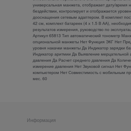
универсальная манжета, отображает дату/время н
бездействии, контролирует и отображается урове
дооснащения сетевым адаптером. В комплект пост
42 см, комплект батареек (4 х 1.5 В АА), необхо
результатов измерения, руководство по эксплуата
Артикул 65813 Тип автоматический тонометр Ман
опциональной манжеты Нет Функция ЭКГ Нет Пред
уровня накачки манжеты Да Индикатор зарядки б
Индикатор аритмии Да Выявление мерцательной а
давления Да Расчет среднего давления Да Количе
измерение давления Нет Звуковой сигнал Нет Фу
компьютером Нет Совместимость с мобильным пр
мес. 60
Информация