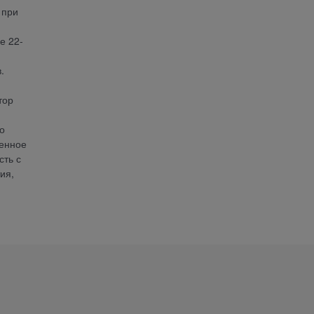
 при
е 22-
и
.
тор
о
ренное
сть с
ия,