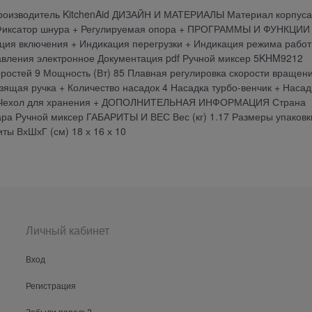
роизводитель KitchenAid ДИЗАЙН И МАТЕРИАЛЫ Материал корпуса
л Фиксатор шнура + Регулируемая опора + ПРОГРАММЫ И ФУНКЦИИ
ия включения + Индикация перегрузки + Индикация режима работ
ления электронное Документация pdf Ручной миксер 5KHM9212
тей 9 Мощность (Вт) 85 Плавная регулировка скорости вращени
щая ручка + Количество насадок 4 Насадка турбо-венчик + Насад
 + Чехол для хранения + ДОПОЛНИТЕЛЬНАЯ ИНФОРМАЦИЯ Страна
ара Ручной миксер ГАБАРИТЫ И ВЕС Вес (кг) 1.17 Размеры упаковк
иты ВхШхГ (см) 18 х 16 х 10
Личный кабинет
Вход
Регистрация
Забыли пароль?