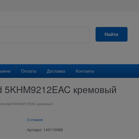
Найти
азине
Оплата
Доставка
Контакты
Aid 5KHM9212EAC кремовый
tchenAid 5KHM9212EAC кремовый
0 отзывов
Артикул:
145110066