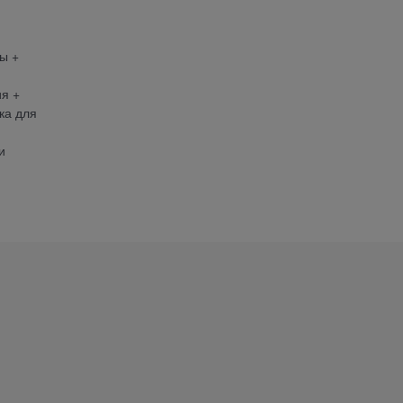
ы +
я +
ка для
и