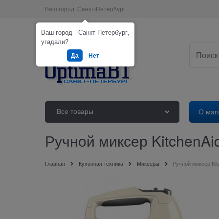
Ваш город:
Санкт-Петербург
Ваш город - Санкт-Петербург,
угадали?
Да
Нет
Все товары
О маг
Ручной миксер Kitchen
Главная
Кухонная техника
Миксеры
Ручной миксер Ki