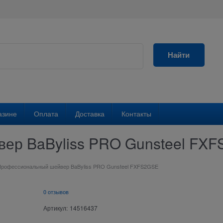
Найти
азине
Оплата
Доставка
Контакты
ер BaByliss PRO Gunsteel FX
Профессиональный шейвер BaByliss PRO Gunsteel FXFS2GSE
0 отзывов
Артикул:
14516437