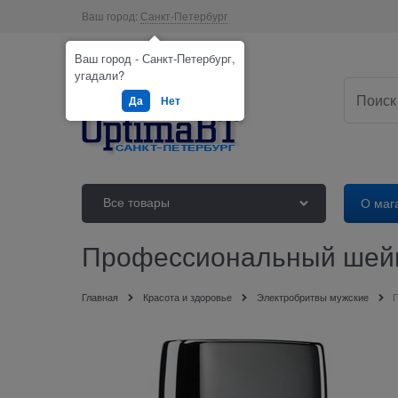
Ваш город:
Санкт-Петербург
Ваш город - Санкт-Петербург,
угадали?
Да
Нет
Все товары
О маг
Профессиональный шейв
Главная
Красота и здоровье
Электробритвы мужские