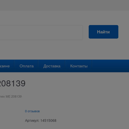
Найти
азине
Оплата
Доставка
Контакты
208139
inex ME 208139
0 отзывов
Артикул:
14515068