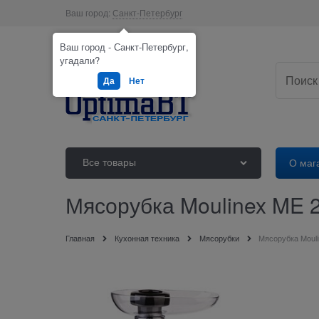
Ваш город:
Санкт-Петербург
Ваш город - Санкт-Петербург,
угадали?
Да
Нет
Все товары
О маг
Мясорубка Moulinex ME 
Главная
Кухонная техника
Мясорубки
Мясорубка Moul