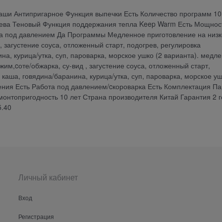
чаши Антипригарное Функция выпечки Есть Количество программ 10
рева Теновый Функция поддержания тепла Keep Warm Есть Мощнос
ка под давлением Да Программы Медленное приготовление на низк
, загустение соуса, отложенный старт, подогрев, регулировка
на, курица/утка, суп, пароварка, морское ушко (2 варианта). медл
им,cоте/обжарка, су-вид , загустение соуса, отложенный старт,
каша, говядина/баранина, курица/утка, суп, пароварка, морское уш
чения Есть Работа под давлением/cкороварка Есть Комплектация П
монтопригодность 10 лет Страна производителя Китай Гарантия 2 
5.40
Личный кабинет
Вход
Регистрация