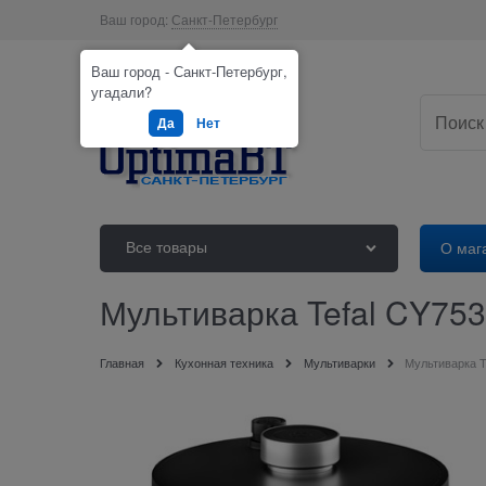
Ваш город:
Санкт-Петербург
Ваш город - Санкт-Петербург,
угадали?
Да
Нет
Все товары
О маг
Мультиварка Tefal CY75
Главная
Кухонная техника
Мультиварки
Мультиварка T