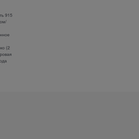
ть 915
ом/
енное
ко (2
аровая
года