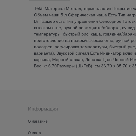
Tefal Материал Металл, термопластик Покрытие 
Объем чаши 5 л Сферическая чаша Есть Тип наг
Вт Таймер есть Тип управления Сенсорное Готов
высоком огне, ручной режим,cоте/обжарка, су-вид 
температуры, быстрый рис, каша, говядина/барани
приготовление на низком/высоком огне, ручной реж
подогрев, регулировка температуры, быстрый рис, 
варианта). Звуковой сигнал Есть Индикатор вклю
корзина, Мерный стакан, Лопатка Цвет Черный Ре
Вес, кг 6.70Размеры (ШxГxВ), см 36.70 x 35.70 x 3
Информация
О магазине
Оплата