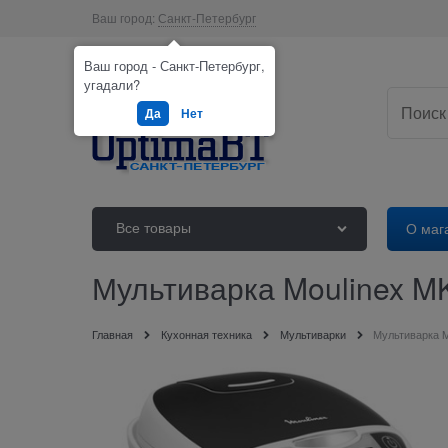
Ваш город:
Санкт-Петербург
Ваш город - Санкт-Петербург,
угадали?
Да
Нет
Все товары
О маг
Мультиварка Moulinex M
Главная
Кухонная техника
Мультиварки
Мультиварка M