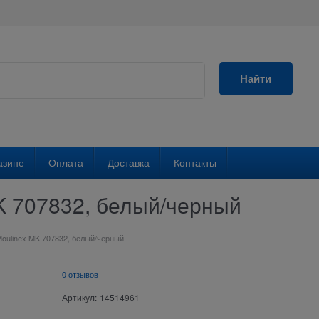
Найти
азине
Оплата
Доставка
Контакты
K 707832, белый/черный
oulinex MK 707832, белый/черный
0 отзывов
Артикул:
14514961