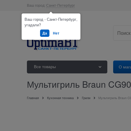
Ваш город:
Санкт-Петербург
Ваш город - Санкт-Петербург,
угадали?
Да
Нет
Все товары
О маг
Мультигриль Braun CG9
Главная
Кухонная техника
Грили
Мультигриль Braun 