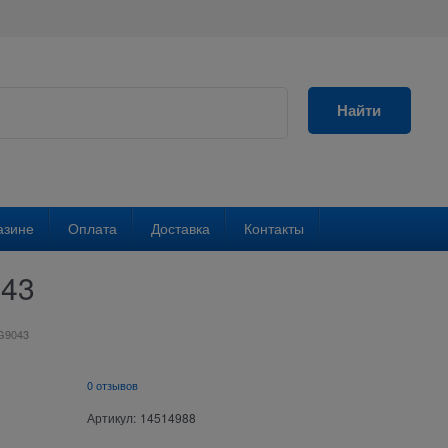
Найти
азине
Оплата
Доставка
Контакты
043
CG9043
0 отзывов
Артикул:
14514988