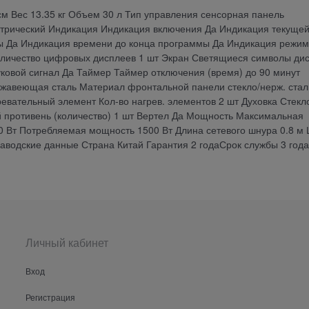
м Вес 13.35 кг Объем 30 л Тип управления сенсорная панель
ктрический Индикация Индикация включения Да Индикация текуще
ы Да Индикация времени до конца программы Да Индикация режи
Количество цифровых дисплеев 1 шт Экран Светящиеся символы ди
ковой сигнал Да Таймер Таймер отключения (время) до 90 минут
ржавеющая сталь Материал фронтальной панели стекло/нерж. стал
евательный элемент Кол-во нагрев. элементов 2 шт Духовка Стекл
й противень (количество) 1 шт Вертел Да Мощность Максимальная
 Вт Потребляемая мощность 1500 Вт Длина сетевого шнура 0.8 м 
аводские данные Страна Китай Гарантия 2 годаСрок службы 3 года
Личный кабинет
Вход
Регистрация