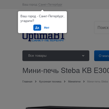
Ваш город:
Санкт-Петербург
Ваш город - Санкт-Петербург,
угадали?
Да
Нет
Все товары
О маг
Мини-печь Steba KB E30
Главная
Кухонная техника
Минипечи
Мини-печь Steba