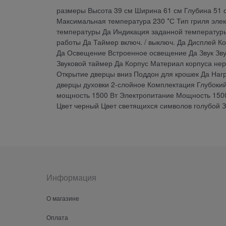
размеры Высота 39 см Ширина 61 см Глубина 51 с
Максимальная температура 230 *С Тип гриля эле
температуры Да Индикация заданной температур
работы Да Таймер включ. / выключ. Да Дисплей 
Да Освещение Встроенное освещение Да Звук Зву
Звуковой таймер Да Корпус Материал корпуса не
Открытие дверцы вниз Поддон для крошек Да Нагр
дверцы духовки 2-слойное Комплектация Глубоки
мощность 1500 Вт Электропитание Мощность 1500
Цвет черный Цвет светящихся символов голубой З
Информация
О магазине
Оплата