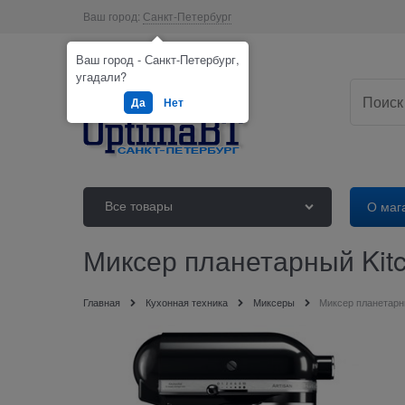
Ваш город:
Санкт-Петербург
Ваш город - Санкт-Петербург,
угадали?
Да
Нет
Все товары
О маг
Миксер планетарный Kit
Главная
Кухонная техника
Миксеры
Миксер планетарн