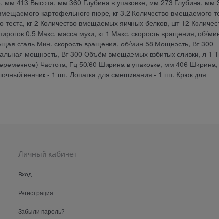
вке, мм 413 Высота, мм 360 Глубина в упаковке, мм 273 Глубина, мм 
вмещаемого картофельного пюре, кг 3.2 Количество вмещаемого т
го теста, кг 2 Количество вмещаемых яичных белков, шт 12 Количес
ирогов 0.5 Макс. масса муки, кг 1 Макс. скорость вращения, об/ми
ая сталь Мин. скорость вращения, об/мин 58 Мощность, Вт 300
нальная мощность, Вт 300 Объём вмещаемых взбитых сливки, л 1 Т
еременное) Частота, Гц 50/60 Ширина в упаковке, мм 406 Ширина,
лочный венчик - 1 шт. Лопатка для смешивания - 1 шт. Крюк для
Личный кабинет
Вход
Регистрация
Забыли пароль?