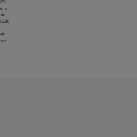
370
еста
тво
н 220
ип
 мм