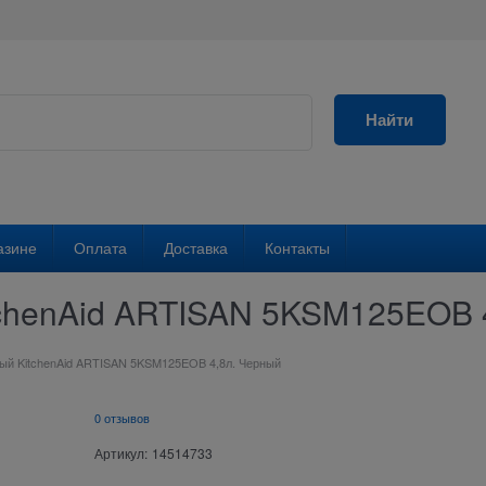
Найти
азине
Оплата
Доставка
Контакты
chenAid ARTISAN 5KSM125EOB 
ый KitchenAid ARTISAN 5KSM125EOB 4,8л. Черный
0 отзывов
Артикул:
14514733