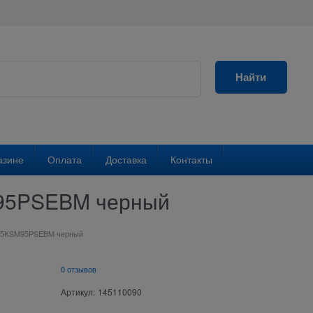
Найти
азине
Оплата
Доставка
Контакты
M95PSEBM черный
id 5KSM95PSEBM черный
0 отзывов
Артикул:
145110090