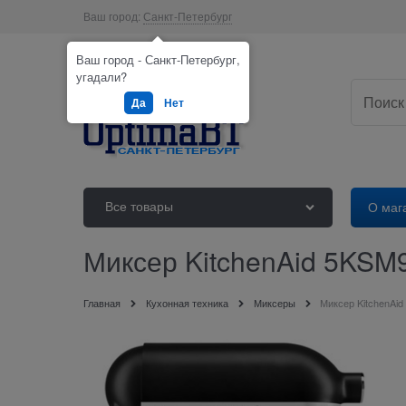
Ваш город:
Санкт-Петербург
Ваш город - Санкт-Петербург,
угадали?
Да
Нет
Все товары
О маг
Миксер KitchenAid 5KS
Главная
Кухонная техника
Миксеры
Миксер KitchenA