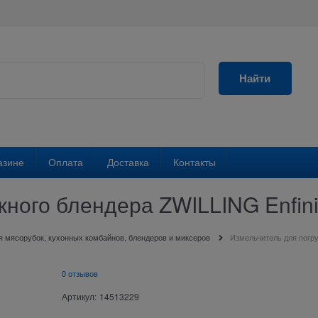
Найти
азине
Оплата
Доставка
Контакты
жного блендера ZWILLING Enfin
я мясорубок, кухонных комбайнов, блендеров и миксеров
Измельчитель для погру
0 отзывов
Артикул:
14513229