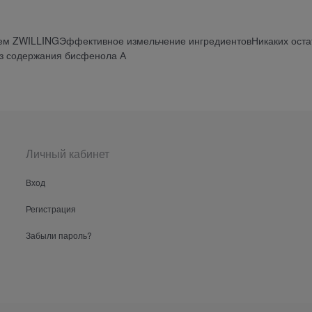
ем ZWILLINGЭффективное измельчение ингредиентовНикаких оста
ез содержания бисфенола А
Личный кабинет
Вход
Регистрация
Забыли пароль?