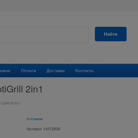
Найти
азине
Оплата
Доставка
Контакты
Grill 2in1
OptiGrill 2in1
0 отзывов
Артикул:
14512930