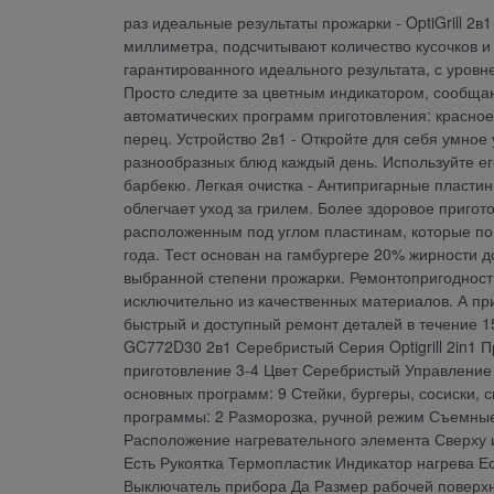
раз идеальные результаты прожарки - OptiGrill 2
миллиметра, подсчитывают количество кусочков и
гарантированного идеального результата, с уровне
Просто следите за цветным индикатором, сообщаю
автоматических программ приготовления: красное 
перец. Устройство 2в1 - Откройте для себя умно
разнообразных блюд каждый день. Используйте его 
барбекю. Легкая очистка - Антипригарные пласти
облегчает уход за грилем. Более здоровое приго
расположенным под углом пластинам, которые по
года. Тест основан на гамбургере 20% жирности до
выбранной степени прожарки. Ремонтопригодность
исключительно из качественных материалов. А пр
быстрый и доступный ремонт деталей в течение 1
GC772D30 2в1 Серебристый Серия Optigrill 2in1 П
приготовление 3-4 Цвет Серебристый Управление
основных программ: 9 Стейки, бургеры, сосиски, 
программы: 2 Разморозка, ручной режим Съемны
Расположение нагревательного элемента Сверху 
Есть Рукоятка Термопластик Индикатор нагрева Е
Выключатель прибора Да Размер рабочей поверхн