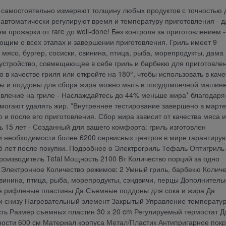
в1 самостоятельно измеряют толщину любых продуктов с точностью 
 автоматически регулируют время и температуру приготовления - д
м прожарки от rare до well-done! Без контроля за приготовлением -
щим о всех этапах и завершении приготовления. Гриль имеет 9
мясо, бургер, сосиски, свинина, птица, рыба, морепродукты, дама 
е устройство, совмещающее в себе гриль и барбекю для приготовле
в качестве гриля или откройте на 180°, чтобы использовать в каче
ны и поддоны для сбора жира можно мыть в посудомоечной машине
товление на гриле - Наслаждайтесь до 44% меньше жира* благодаря
могают удалять жир. *Внутреннее тестирование завершено в марте
 и после его приготовления. Сбор жира зависит от качества мяса и
 15 лет - Созданный для вашего комфорта: гриль изготовлен
и необходимости более 6200 сервисных центров в мире гарантиру
5 лет после покупки. Подробнее о Электрогриль Тефаль Оптигриль
роизводитель Tefal Мощность 2100 Вт Количество порций за одно
 Электронное Количество режимов: 2 Умный гриль, барбекю Количе
свинина, птица, рыба, морепродукты, сэндвичи, перцы Дополнител
е рифленые пластины Да Съемные поддоны для сока и жира Да
и снизу Нагревательный элемент Закрытый Управление температу
сть Размер съемных пластин 30 х 20 cm Регулируемый термостат Д
ости 600 см Материал корпуса Метал/Пластик Антипригарное пок