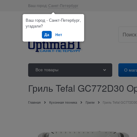
Ваш город:
Санкт-Петербург
Ваш город - Санкт-Петербург,
угадали?
Да
Нет
Все товары
О маг
Гриль Tefal GC772D30 Opti
Главная
Кухонная техника
Грили
Гриль Tefal GC772D30 