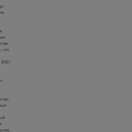
до
ля
и
ния
стве
, что
 2021
ют
ство
ьные
рой
а
рытие