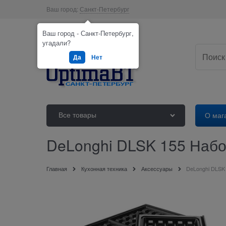
Ваш город:
Санкт-Петербург
Ваш город - Санкт-Петербург,
угадали?
Да
Нет
Все товары
О маг
DeLonghi DLSK 155 Набо
Главная
Кухонная техника
Аксессуары
DeLonghi DLSK