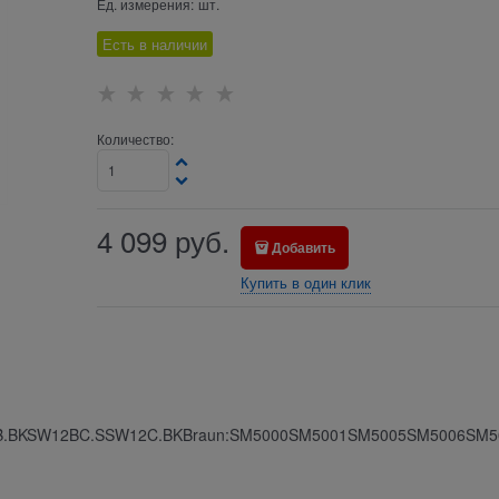
Ед. измерения:
шт.
Есть в наличии
Количество:
4 099
руб.
Добавить
Купить в один клик
2B.BKSW12BC.SSW12C.BKBraun:SM5000SM5001SM5005SM5006SM5