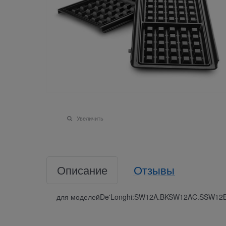
Увеличить
Описание
Отзывы
для моделейDe'Longhi:SW12A.BKSW12AC.SSW1