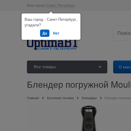
Ваш город:
Санкт-Петербург
Ваш город - Санкт-Петербург,
угадали?
Да
Нет
Все товары
О маг
Блендер погружной Moul
Главная
Кухонная техника
Блендеры
Блендер погружно