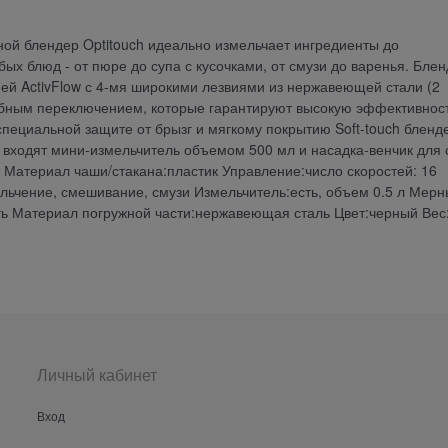
ной блендер Optitouch идеально измельчает ингредиенты до
х блюд - от пюре до супа с кусочками, от смузи до варенья. Бле
ей ActivFlow с 4-мя широкими лезвиями из нержавеющей стали (2
добным переключением, которые гарантируют высокую эффективнос
пециальной защите от брызг и мягкому покрытию Soft-touch бленд
 входят мини-измельчитель объемом 500 мл и насадка-венчик для
 Материал чаши/стакана:пластик Управление:число скоростей: 16
льчение, смешивание, смузи Измельчитель:есть, объем 0.5 л Мер
сть Материал погружной части:нержавеющая сталь Цвет:черный Вес
Личный кабинет
Вход