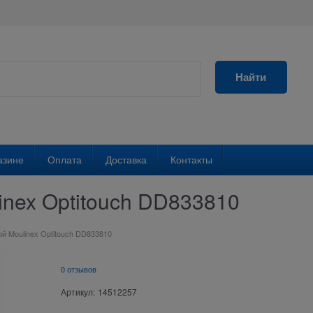
Найти
азине
Оплата
Доставка
Контакты
inex Optitouch DD833810
й Moulinex Optitouch DD833810
0 отзывов
Артикул:
14512257