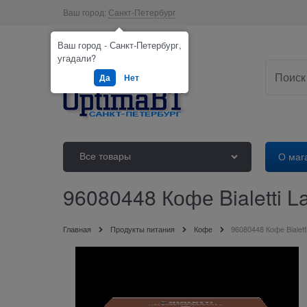
Ваш город:
Санкт-Петербург
Ваш город - Санкт-Петербург,
угадали?
Да
Нет
Все товары
О маг
96080448 Кофе Bialetti La
Главная
Продукты питания
Кофе
96080448 Кофе Bialett