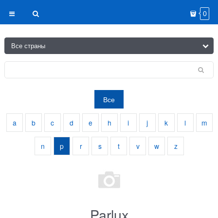
0
Все
a
b
c
d
e
h
i
j
k
l
m
n
p
r
s
t
v
w
z
Parlux