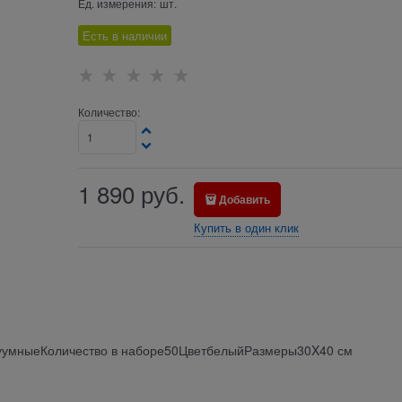
Ед. измерения:
шт.
Есть в наличии
Количество:
1 890
руб.
Добавить
Купить в один клик
акуумныеКоличество в наборе50ЦветбелыйРазмеры30X40 см