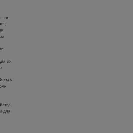
льная
т.;
на
см
ие
щая их
о
бъем у
волн
ойства
и для