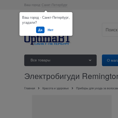
Ваш город:
Санкт-Петербург
Ваш город - Санкт-Петербург,
угадали?
Да
Нет
Все товары
О маг
Электробигуди Remington
Главная
Красота и здоровье
Приборы для ухода за волоса