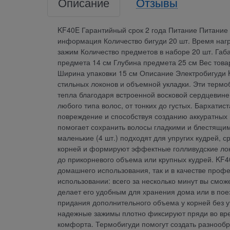
Описание
Отзывы
KF40E Гарантийный срок 2 года Питание Питание 
информация Количество бигуди 20 шт. Время нагре
зажим Количество предметов в наборе 20 шт. Га
предмета 14 см Глубина предмета 25 см Вес товара
Ширина упаковки 15 см Описание Электробигуди K
стильных локонов и объемной укладки. Эти терм
тепла благодаря встроенной восковой сердцевине,
любого типа волос, от тонких до густых. Бархати
повреждение и способствуя созданию аккуратных
помогает сохранить волосы гладкими и блестящими
маленькие (4 шт.) подходят для упругих кудрей, с
корней и формируют эффектные голливудские лок
до прикорневого объема или крупных кудрей. KF4
домашнего использования, так и в качестве проф
использовании: всего за несколько минут вы смож
делает его удобным для хранения дома или в поезд
придания дополнительного объема у корней без у
надежные зажимы плотно фиксируют пряди во вре
комфорта. Термобигуди помогут создать разнообр