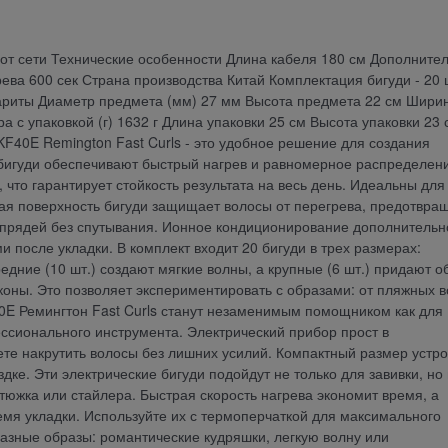
от сети Технические особенности Длина кабеля 180 см Дополните
ва 600 сек Страна производства Китай Комплектация бигуди - 20 ш
бариты Диаметр предмета (мм) 27 мм Высота предмета 22 см Шири
 с упаковкой (г) 1632 г Длина упаковки 25 см Высота упаковки 23 
F40E Remington Fast Curls - это удобное решение для создания
обигуди обеспечивают быстрый нагрев и равномерное распределен
 что гарантирует стойкость результата на весь день. Идеальны для
стая поверхность бигуди защищает волосы от перегрева, предотвра
 прядей без спутывания. Ионное кондиционирование дополнительн
 после укладки. В комплект входит 20 бигуди в трех размерах:
редние (10 шт.) создают мягкие волны, а крупные (6 шт.) придают о
оны. Это позволяет экспериментировать с образами: от пляжных 
0E Ремингтон Fast Curls станут незаменимым помощником как для
ессионального инструмента. Электрический прибор прост в
ете накрутить волосы без лишних усилий. Компактный размер устр
ке. Эти электрические бигуди подойдут не только для завивки, но 
тюжка или стайлера. Быстрая скорость нагрева экономит время, а
мя укладки. Используйте их с термоперчаткой для максимального
азные образы: романтические кудряшки, легкую волну или