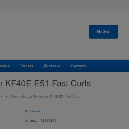
Найти
азине
Оплата
Доставка
Контакты
 KF40E E51 Fast Curls
ми
Электробигуди Remington KF40E E51 Fast Curls
0 отзывов
Артикул:
14519809