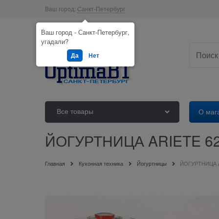
Ваш город:
Санкт-Петербург
Ваш город - Санкт-Петербург,
угадали?
Да
Нет
Все товары
О маг
ЙОГУРТНИЦА ARIETE 6
Главная
Кухонная техника
Йогуртницы
ЙОГУРТНИЦА 