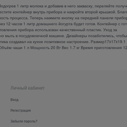
одогрев 1 литр молока и добавив в него закваску, перелейте полу
естите контейнер внутрь прибора и накройте второй крышкой. Бла
ость процесса. Теперь нажмите кнопку на передней панели прибо
ез 12 часов 1 литр домашнего йогурта будет готов. Контейнер с го
товления прибора использован качественный пластик. Уход за
жно мыть в посудомоечной машине. Дизайнеры позаботились, чтобы
тика создавал на кухне позитивное настроение. Размер17x17x19.1
бъём чаши 1 л Мощность 20 Вт Вес 1.7 кг Время приготовления 12
Личный кабинет
Вход
Регистрация
Забыли пароль?