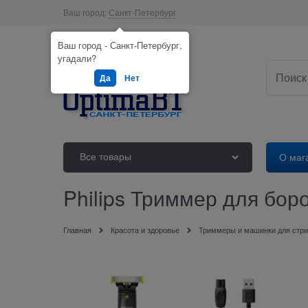
Ваш город:
Санкт-Петербург
Ваш город - Санкт-Петербург,
угадали?
Да
Нет
Все товары
О маг
Philips Триммер для бор
Главная
Красота и здоровье
Триммеры и машинки для стри