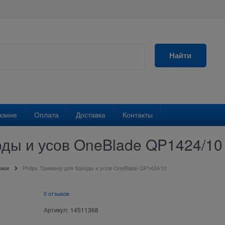
Найти
азине
Оплата
Доставка
Контакты
оды и усов OneBlade QP1424/10
жки
Philips Триммер для бороды и усов OneBlade QP1424/10
0 отзывов
Артикул:
14511368