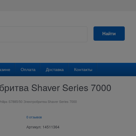
Найти
азине
Оплата
Доставка
Контакты
бритва Shaver Series 7000
hilips S7885/50 Электробритва Shaver Series 7000
0 отзывов
Артикул:
14511364