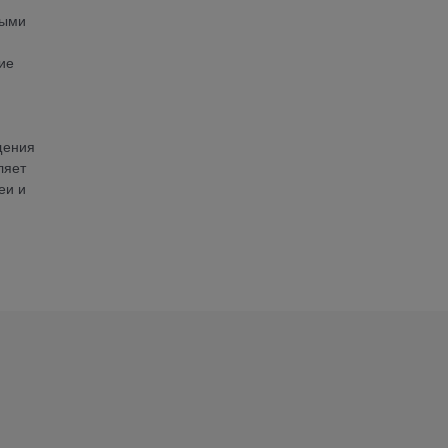
ными
ие
щения
ляет
еи и