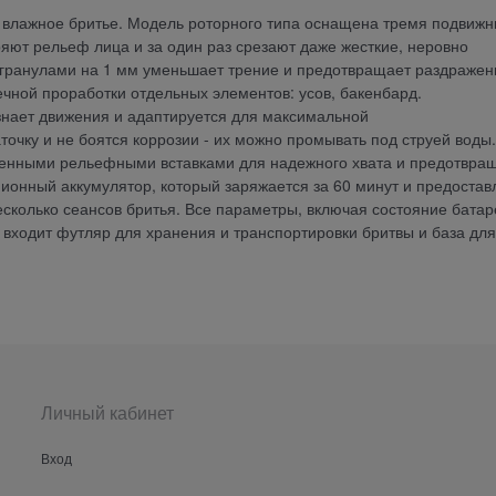
 и влажное бритье. Модель роторного типа оснащена тремя подвиж
ряют рельеф лица и за один раз срезают даже жесткие, неровно
огранулами на 1 мм уменьшает трение и предотвращает раздражен
чной проработки отдельных элементов: усов, бакенбард.
знает движения и адаптируется для максимальной
очку и не боятся коррозии - их можно промывать под струей воды.
ненными рельефными вставками для надежного хвата и предотвра
ионный аккумулятор, который заряжается за 60 минут и предостав
несколько сеансов бритья. Все параметры, включая состояние батар
 входит футляр для хранения и транспортировки бритвы и база для
Личный кабинет
Вход