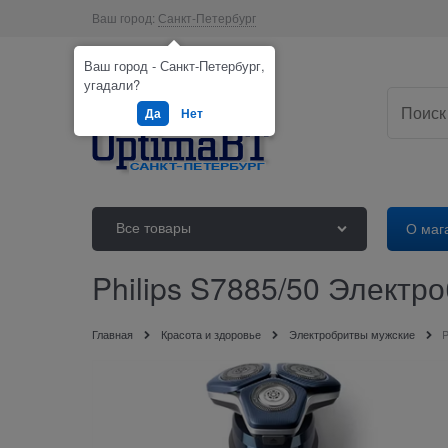
Ваш город:
Санкт-Петербург
Ваш город - Санкт-Петербург,
угадали?
Да
Нет
Все товары
О маг
Philips S7885/50 Электро
Главная
Красота и здоровье
Электробритвы мужские
P