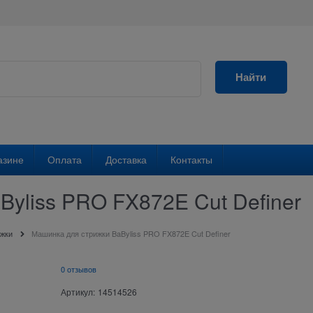
Найти
азине
Оплата
Доставка
Контакты
yliss PRO FX872E Cut Definer
жки
Машинка для стрижки BaByliss PRO FX872E Cut Definer
0 отзывов
Артикул:
14514526