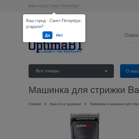
Ваш город:
Санкт-Петербург
Ваш город - Санкт-Петербург,
угадали?
Да
Нет
Все товары
О маг
Машинка для стрижки BaB
Главная
Красота и здоровье
Триммеры и машинки для стри