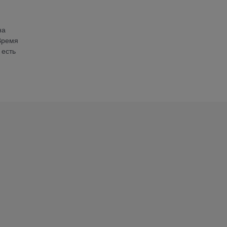
на
 Время
 есть