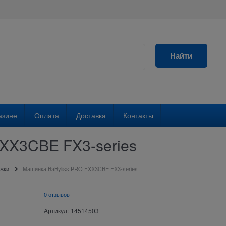
Найти
азине
Оплата
Доставка
Контакты
XX3CBE FX3-series
жки
Машинка BaByliss PRO FXX3CBE FX3-series
0 отзывов
Артикул:
14514503