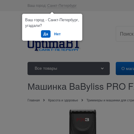
Ваш город:
Санкт-Петербург
Ваш город - Санкт-Петербург,
угадали?
Да
Нет
Все товары
О маг
Машинка BaByliss PRO F
Главная
Красота и здоровье
Триммеры и машинки для стри