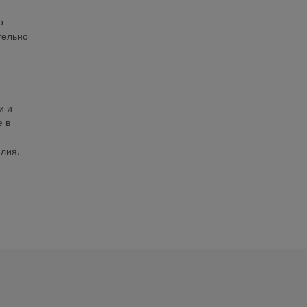
о
тельно
е
и и
е в
лия,