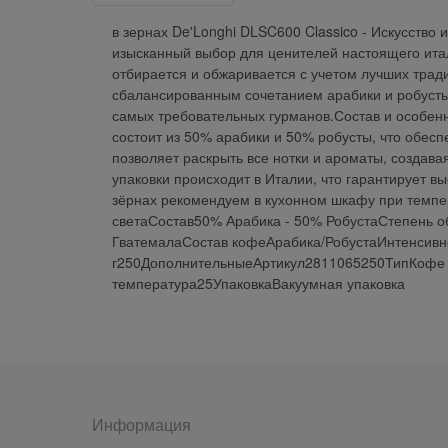
в зернах De'Longhi DLSC600 Classico - Искусство 
изысканный выбор для ценителей настоящего итал
отбирается и обжаривается с учетом лучших трад
сбалансированным сочетанием арабики и робусты,
самых требовательных гурманов.Состав и особенн
состоит из 50% арабики и 50% робусты, что обес
позволяет раскрыть все нотки и ароматы, создав
упаковки происходит в Италии, что гарантирует в
зёрнах рекомендуем в кухонном шкафу при темпер
светаСостав50% Арабика - 50% РобустаСтепень 
ГватемалаСостав кофеАрабика/РобустаИнтенсивно
г250ДополнительныеАртикул2811065250ТипКофе
температура25УпаковкаВакуумная упаковка
Информация