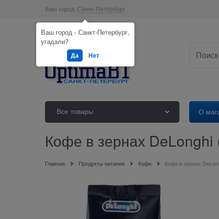
Ваш город:
Санкт-Петербург
Ваш город - Санкт-Петербург,
угадали?
Да
Нет
Все товары
О маг
Кофе в зернах DeLonghi
Главная
Продукты питания
Кофе
Кофе в зернах DeLon