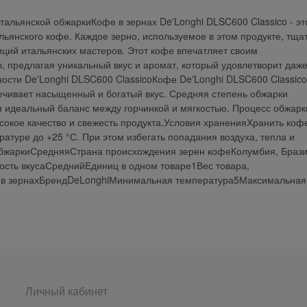
итальянской обжаркиКофе в зернах De'Longhi DLSC600 Classico - эт
ьянского кофе. Каждое зерно, используемое в этом продукте, тща
иций итальянских мастеров. Этот кофе впечатляет своим
 предлагая уникальный вкус и аромат, который удовлетворит даж
ости De'Longhi DLSC600 ClassicoКофе De'Longhi DLSC600 Classico
печивает насыщенный и богатый вкус. Средняя степень обжарки
ая идеальный баланс между горчинкой и мягкостью. Процесс обжарк
ысокое качество и свежесть продукта.Условия храненияХранить коф
атуре до +25 °С. При этом избегать попадания воздуха, тепла и
обжаркиСредняяСтрана происхождения зерен кофеКолумбия, Брази
сть вкусаСреднийЕдиниц в одном товаре1Вес товара,
 в зернахБрендDeLonghiМинимальная температура5Максимальная
Личный кабинет