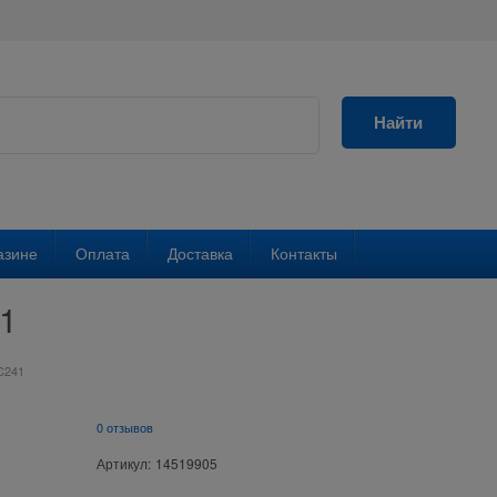
Найти
азине
Оплата
Доставка
Контакты
41
GC241
0 отзывов
Артикул:
14519905