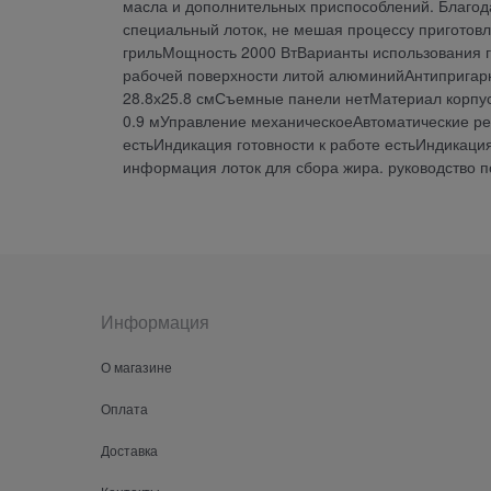
масла и дополнительных приспособлений. Благода
специальный лоток, не мешая процессу приготов
грильМощность 2000 ВтВарианты использования 
рабочей поверхности литой алюминийАнтипригар
28.8х25.8 смСъемные панели нетМатериал корпу
0.9 мУправление механическоеАвтоматические р
естьИндикация готовности к работе естьИндикаци
информация лоток для сбора жира. руководство п
Информация
О магазине
Оплата
Доставка