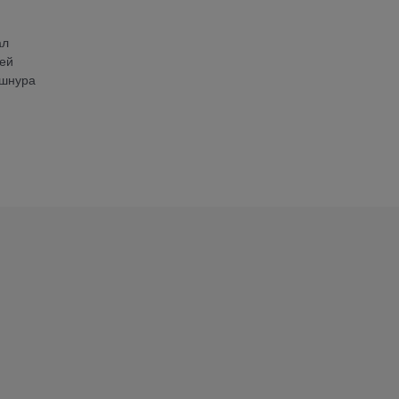
ал
лей
 шнура