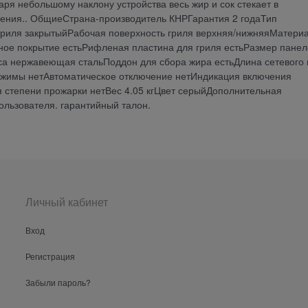
ря небольшому наклону устройства весь жир и сок стекает в
ления.. ОбщиеСтрана-производитель КНРГарантия 2 годаТип
гриля закрытыйРабочая поверхность гриля верхняя/нижняяМатери
ное покрытие естьРифленая пластина для гриля естьРазмер пане
са нержавеющая стальПоддон для сбора жира естьДлина сетевого
ежимы нетАвтоматическое отключение нетИндикация включения
я степени прожарки нетВес 4.05 кгЦвет серыйДополнительная
ользователя. гарантийный талон.
Личный кабинет
Вход
Регистрация
Забыли пароль?