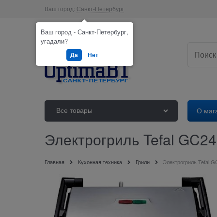
Ваш город:
Санкт-Петербург
Ваш город - Санкт-Петербург,
угадали?
Да
Нет
Все товары
О маг
Электрогриль Tefal GC2
Главная
Кухонная техника
Грили
Электрогриль Tefal 