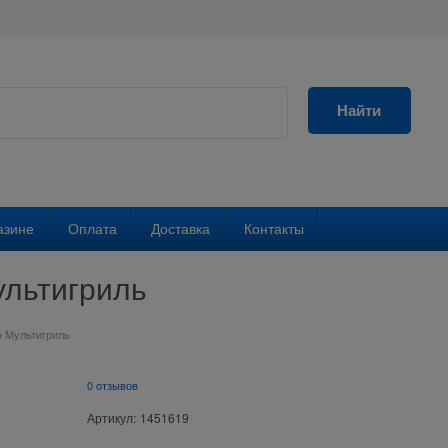
Найти
азине
Оплата
Доставка
Контакты
ультигриль
 Мультигриль
0 отзывов
Артикул:
1451619