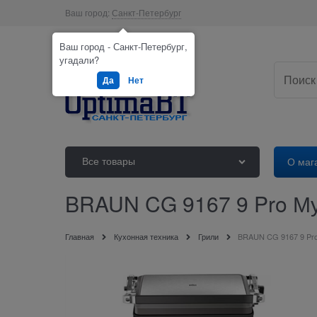
Ваш город:
Санкт-Петербург
Ваш город - Санкт-Петербург,
угадали?
Да
Нет
Все товары
О маг
BRAUN CG 9167 9 Pro М
Главная
Кухонная техника
Грили
BRAUN CG 9167 9 Pro