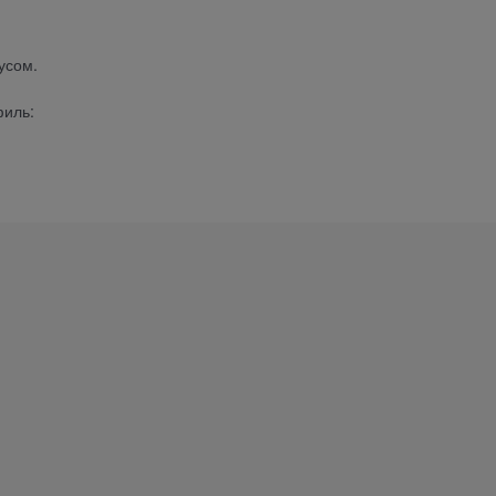
усом.
филь: