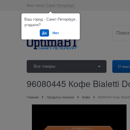
Ваш город:
Санкт-Петербург
Ваш город - Санкт-Петербург,
угадали?
Да
Нет
Все товары
О маг
96080445 Кофе Bialetti D
Главная
Продукты питания
Кофе
96080445 Кофе Bialett