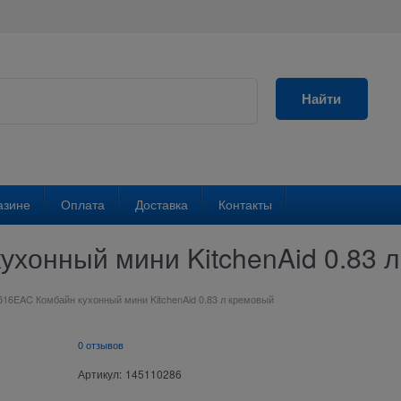
Найти
азине
Оплата
Доставка
Контакты
хонный мини KitchenAid 0.83 
16EAC Комбайн кухонный мини KitchenAid 0.83 л кремовый
0 отзывов
Артикул:
145110286