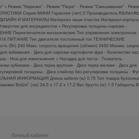
" + Режим "Нарезка" - Режим "Пюре" - Режим "Смешивание" - Реж
ИСТИКИ Серия МИНИ Гарантия (лет) 2 Производитель KitchenAi
 + ДИЗАЙН И МАТЕРИАЛЫ Материал чаши пластик Материал корпуса
ерстие для ингредиентов + Регулировка толщины нарезки -
НИЕ Переключатели механические Тип управления электронное
3516 ПИТАНИЕ Тип двигателя постоянный ток ТЕХНИЧЕСКИЕ
ь (Вт) 240 Макс. скорость вращения (об/мин) 3450 Миним. скоро
я взбивания - Диск для нарезки картофеля-фри - Количество нас
а - Нож для измельчения + Насадка для теста - Толкатель -
ки кубиками - Диск терка крупная - Диск терка мелкая - Диск для
егулировкой толщины - Диск слайсер без регулировки толщины - Фу
ТЕЛЬНАЯ ИНФОРМАЦИЯ Длина кабеля (м) 0.75 Тип товара Кухонны
овки ВхШхГ (см) 24.5 x 17.2 x 17.2 Вес брутто (кг) 1.5 Габариты 
Личный кабинет