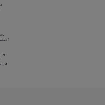
им
d
сть
адок 1
тляр
й
ВхШхГ