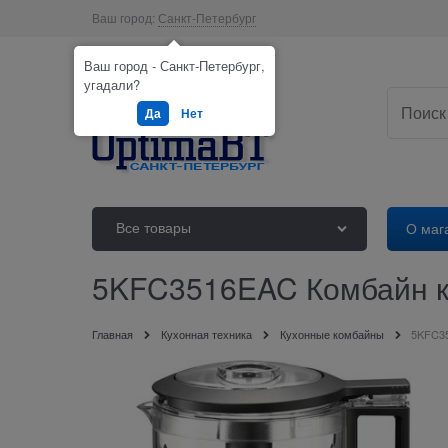
Ваш город:
Санкт-Петербург
Ваш город - Санкт-Петербург,
угадали?
Да
Нет
Все товары
О маг
5KFC3516EAC Комбайн ку
Главная
Кухонная техника
Кухонные комбайны
5KFC35