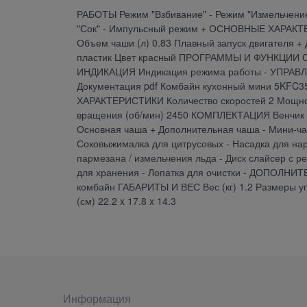
РАБОТЫ Режим "Взбивание" - Режим "Измельчение
"Сок" - Импульсный режим + ОСНОВНЫЕ ХАРАКТЕР
Объем чаши (л) 0.83 Плавный запуск двигателя
пластик Цвет красный ПРОГРАММЫ И ФУНКЦИИ Отв
ИНДИКАЦИЯ Индикация режима работы - УПРАВЛЕ
Документация pdf Комбайн кухонный мини 5KFC
ХАРАКТЕРИСТИКИ Количество скоростей 2 Мощност
вращения (об/мин) 2450 КОМПЛЕКТАЦИЯ Венчик дл
Основная чаша + Дополнительная чаша - Мини-чаш
Соковыжималка для цитрусовых - Насадка для нарез
пармезана / измельчения льда - Диск слайсер с р
для хранения - Лопатка для очистки - ДОПОЛНИ
комбайн ГАБАРИТЫ И ВЕС Вес (кг) 1.2 Размеры упак
(см) 22.2 x 17.8 x 14.3
Информация