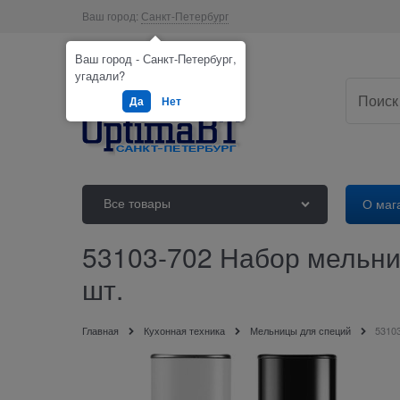
Ваш город:
Санкт-Петербург
Ваш город - Санкт-Петербург,
угадали?
Да
Нет
Все товары
О маг
53103-702 Набор мельниц
шт.
Главная
Кухонная техника
Мельницы для специй
53103