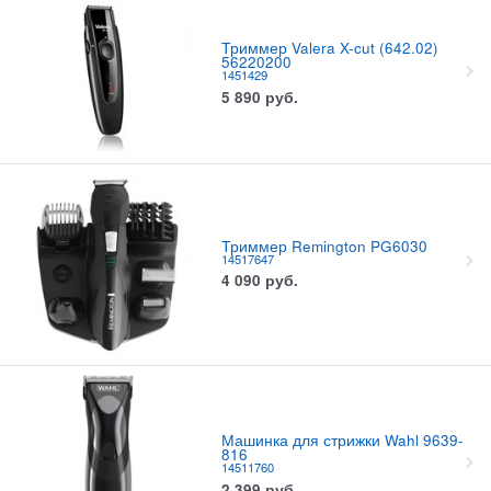
Триммер Valera X-cut (642.02)
56220200
1451429
5 890
руб.
Триммер Remington PG6030
14517647
4 090
руб.
Машинка для стрижки Wahl 9639-
816
14511760
2 399
руб.