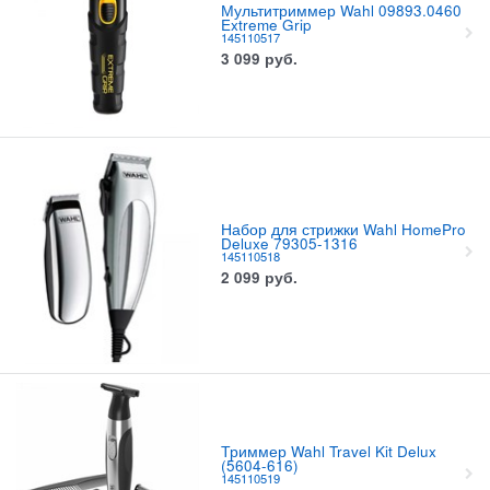
Мультитриммер Wahl 09893.0460
Extreme Grip
145110517
3 099
руб.
Набор для стрижки Wahl HomePro
Deluxe 79305-1316
145110518
2 099
руб.
Триммер Wahl Travel Kit Delux
(5604-616)
145110519