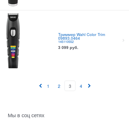
Триммер Wahl Color Trim
09893.0464
145110552
3 099
руб.
1
2
3
4
Мы в соц сетях