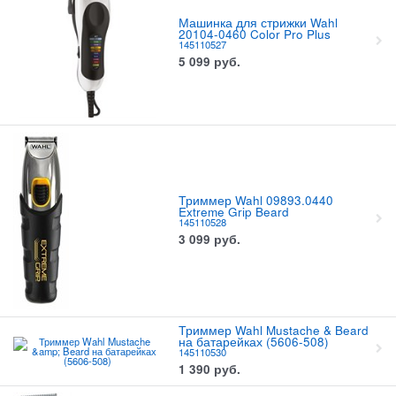
Машинка для стрижки Wahl
20104-0460 Color Pro Plus
145110527
5 099
руб.
Триммер Wahl 09893.0440
Extreme Grip Beard
145110528
3 099
руб.
Триммер Wahl Mustache & Beard
на батарейках (5606-508)
145110530
1 390
руб.