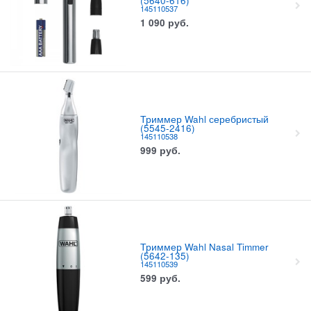
(5640-616)
145110537
1 090
руб.
Триммер Wahl серебристый
(5545-2416)
145110538
999
руб.
Триммер Wahl Nasal Timmer
(5642-135)
145110539
599
руб.