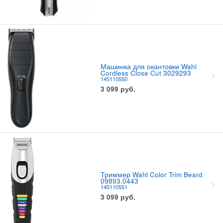
Машинка для окантовки Wahl
Cordless Close Cut 3029293
145110550
3 099
руб.
Триммер Wahl Color Trim Beard
09893.0443
145110551
3 099
руб.