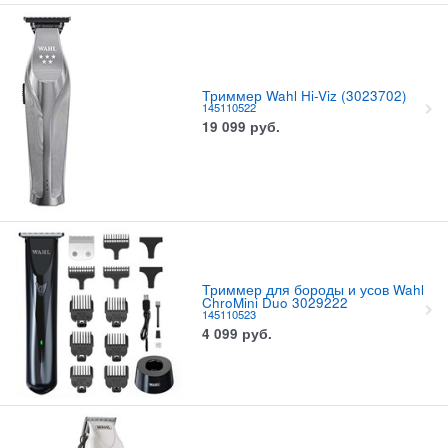
Триммер Wahl Hi-Viz (3023702)
145110522
19 099
руб.
Триммер для бороды и усов Wahl
ChroMini Duo 3029222
145110523
4 099
руб.