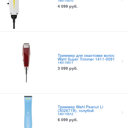
145110510
4 099
руб.
Триммер для окантовки волос
Wahl Super Trimmer 1411-0091
145110511
3 099
руб.
Триммер Wahl Peanut Li
(3026718), голубой
145110512
6 099
руб.